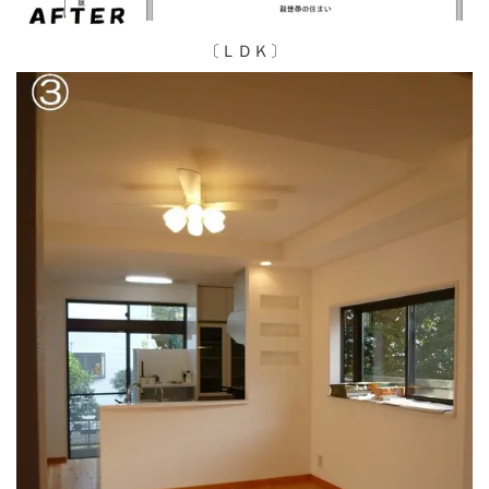
〔ＬＤＫ〕