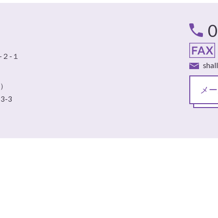
0
-２-１
shal
業）
メー
-3